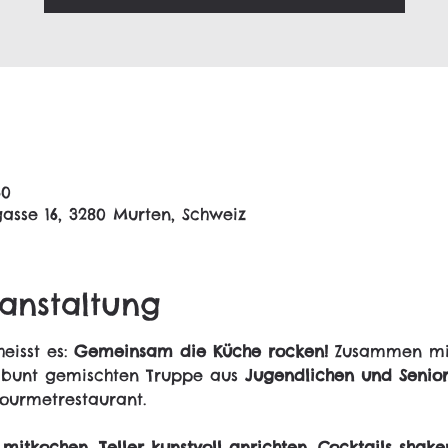
30
asse 16, 3280 Murten, Schweiz
anstaltung
heisst es: 
Gemeinsam die Küche rocken!
 Zusammen mi
 bunt gemischten Truppe aus 
Jugendlichen und Senior
ourmetrestaurant.
 mitkochen
, 
Teller kunstvoll anrichten
, 
Cocktails shake