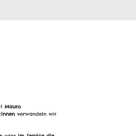
t 
Mauro 
:innen
 verwandeln wir 
n
 oder 
im Service die 