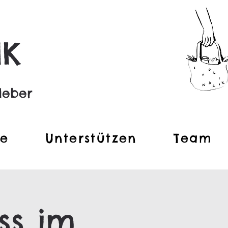
IK
leber
te
Unterstützen
Team
ss im