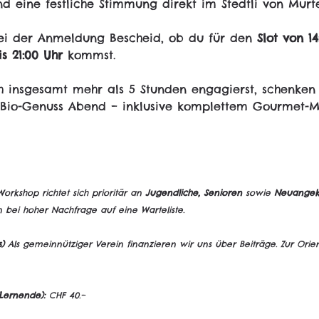
d eine festliche Stimmung direkt im Stedtli von Murt
bei der Anmeldung Bescheid, ob du für den 
Slot von 14
is 21:00 Uhr
 kommst.
 insgesamt mehr als 5 Stunden engagierst, schenken w
n Bio-Genuss Abend – inklusive komplettem Gourmet-
orkshop richtet sich prioritär an 
Jugendliche, Senioren
 sowie 
Neuangek
bei hoher Nachfrage auf eine Warteliste.
)
 Als gemeinnütziger Verein finanzieren wir uns über Beiträge. Zur Ori
Lernende):
 CHF 40.–