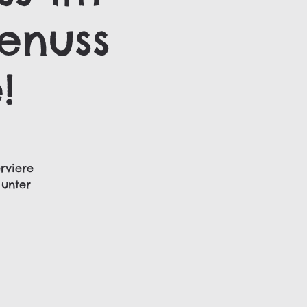
Genuss
!
rviere
 unter