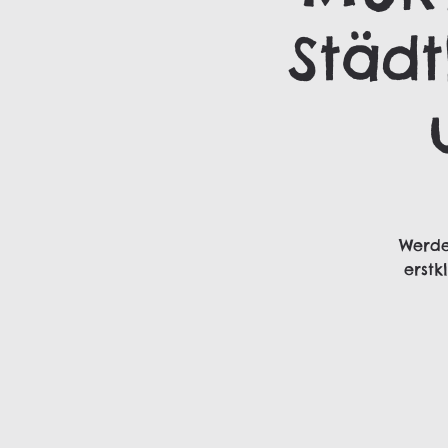
Städt
Werde
erstk