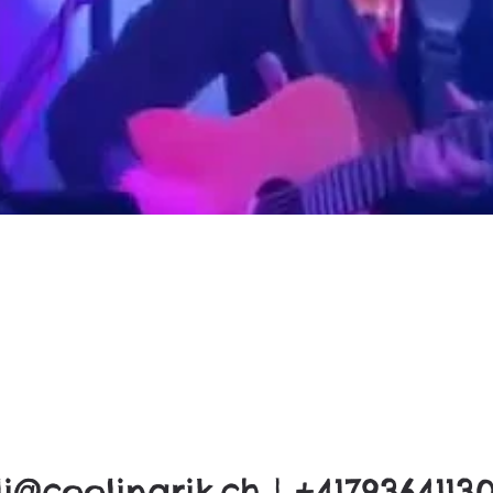
li@coolinarik.ch
| +4179364113