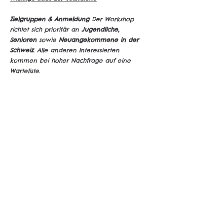
Zielgruppen & Anmeldung
 Der Workshop 
richtet sich prioritär an 
Jugendliche, 
Senioren
 sowie 
Neuangekommene in der 
Schweiz
. Alle anderen Interessierten 
kommen bei hoher Nachfrage auf eine 
Warteliste.
Teilnahmebeitrag (Spendenbasis)
 Als 
gemeinnütziger Verein finanzieren wir uns 
über Beiträge. Zur Orientierung dienen 
folgende Richtwerte:
Unter 18 Jahre:
 CHF 15.–
In Ausbildung 
(Studierende/Lernende):
 CHF 40.–
Berufstätige:
 CHF 70.–
Gönnerinnen & Gönner:
 ab CHF 100.–
Hinweis: Am Geld soll es nicht scheitern – 
bitte melde dich, falls der Beitrag für dich 
nicht möglich ist :)