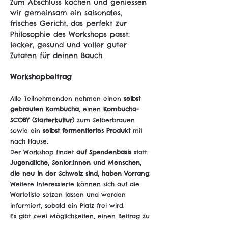
Zum Abschluss kochen und geniessen 
wir gemeinsam ein saisonales, 
frisches Gericht, das perfekt zur 
Philosophie des Workshops passt: 
lecker, gesund und voller guter 
Zutaten für deinen Bauch.
Workshopbeitrag
Alle Teilnehmenden nehmen einen 
selbst 
gebrauten Kombucha
, einen 
Kombucha-
SCOBY (Starterkultur)
 zum Selberbrauen 
sowie ein 
selbst fermentiertes Produkt
 mit 
nach Hause.
Der Workshop findet 
auf Spendenbasis
 statt. 
Jugendliche, Senior:innen und Menschen, 
die neu in der Schweiz sind, haben Vorrang
. 
Weitere Interessierte können sich auf die 
Warteliste setzen lassen und werden 
informiert, sobald ein Platz frei wird.
Es gibt zwei Möglichkeiten, einen Beitrag zu 
leisten: