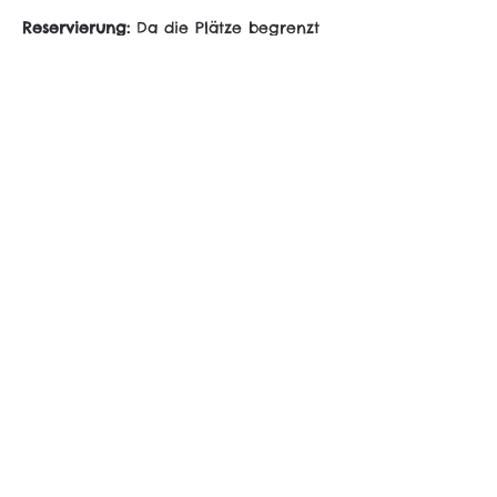
Reservierung: 
Da die Plätze begrenzt 
sind, bitten wir um eine Anmeldung 
per E-Mail (first come, first serve). Es 
gibt Slots um 18:00 und 19:00.
sali@coolinarik.ch
Gefördert von
• Burgergemeinde Bern
• Amt für Integration und Soziales 
 des Kantons Bern
Mit gesponserten Bio Produkten von 
Mercato Biologique
 und 
Unterstützung von 
Midas