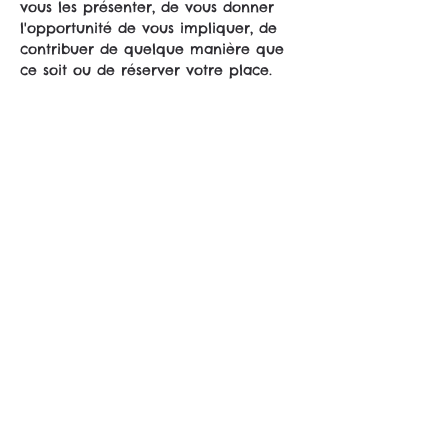
vous les présenter, de vous donner 
l'opportunité de vous impliquer, de 
contribuer de quelque manière que 
ce soit ou de réserver votre place.
L'appel devrait être bilingue, se 
déroulant en allemand et en anglais.
Si vous connaissez des gens sympas 
qui aimeraient aussi se joindre à 
nous, n'hésitez pas à les inclure dans 
l'appel ou à leur transmettre le lien.
Vous pourrez ensuite vous inscrire 
directement aux ateliers ou 
événements qui vous intéressent.