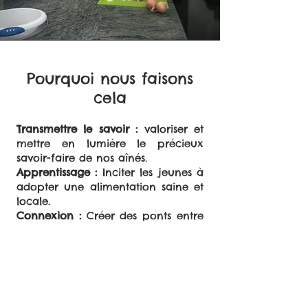
Pourquoi nous faisons
cela
Transmettre le savoir :
valoriser et
mettre en lumière le précieux
savoir-faire de nos aînés.
Apprentissage :
Inciter les jeunes à
adopter une alimentation saine et
locale.
Connexion :
Créer des ponts entre
les cultures et les langues (ateliers
bilingues DE/FR).
Expansion :
Étendre ce modèle de
communauté à d'autres
communautés de Fribourg.