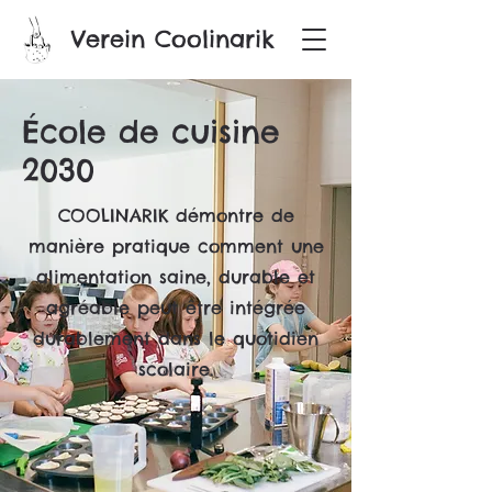
Verein Coolinarik
École de cuisine
2030
COOLINARIK démontre de
manière pratique comment une
alimentation saine, durable et
agréable peut être intégrée
durablement dans le quotidien
scolaire.